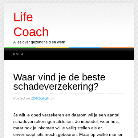
Life
Coach
Alles over gezondheid en werk
Main menu
Skip
menu
to
content
Waar vind je de beste
schadeverzekering?
Posted on
12/01/2020
by
Je wilt je goed verzekeren en daarom wil je een aantal
schadeverzekeringen afsluiten. Je inboedel, woonhuis,
maar ook je inkomen wil je veilig stellen als er
onverhoopt iets mocht gebeuren. Maar op welke manier