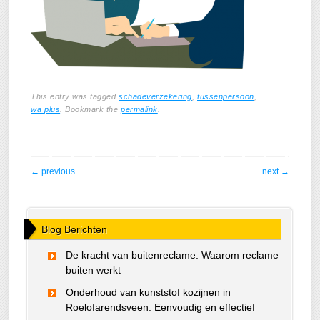
This entry was tagged
schadeverzekering
,
tussenpersoon
,
wa plus
. Bookmark the
permalink
.
post navigation
←
previous
next
→
Blog Berichten
De kracht van buitenreclame: Waarom reclame
buiten werkt
Onderhoud van kunststof kozijnen in
Roelofarendsveen: Eenvoudig en effectief