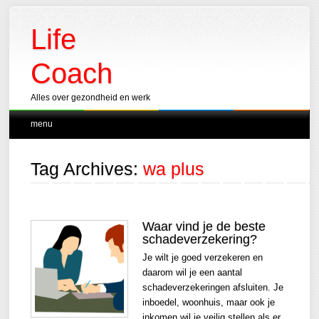
Life
Coach
Alles over gezondheid en werk
Main menu
Skip
menu
to
content
Tag Archives:
wa plus
Waar vind je de beste
schadeverzekering?
Je wilt je goed verzekeren en
daarom wil je een aantal
schadeverzekeringen afsluiten. Je
inboedel, woonhuis, maar ook je
inkomen wil je veilig stellen als er